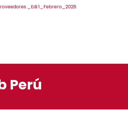
Proveedores _Edi 1_Febrero_2026
ub Perú