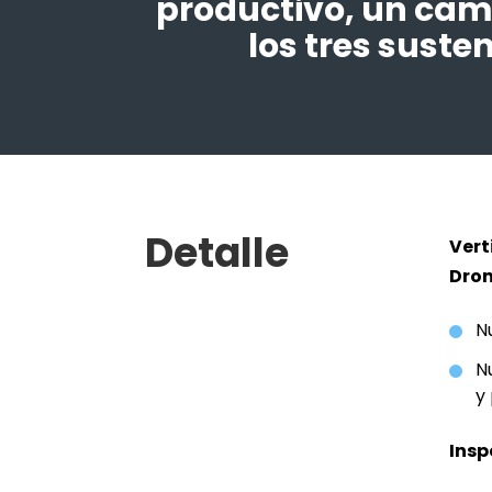
productivo, un camb
los tres suste
Detalle
Vert
Dron
N
N
y
Insp