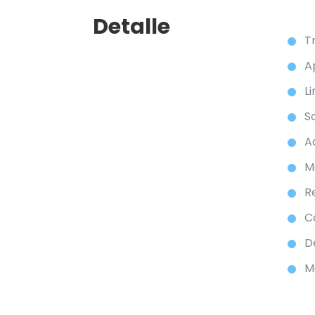
Detalle
T
A
L
S
A
M
R
C
D
M