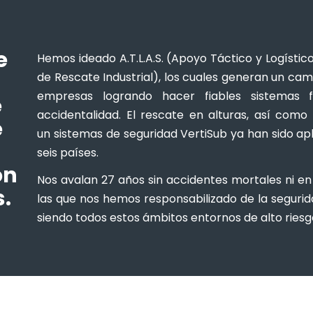
e
Hemos ideado A.T.L.A.S. (Apoyo Táctico y Logístic
de Rescate Industrial), los cuales generan un camb
empresas logrando hacer fiables sistemas fa
e
accidentalidad. El rescate en alturas, así com
e
un sistemas de seguridad VertiSub ya han sido ap
seis países.
ón
Nos avalan 27 años sin accidentes mortales ni en 
.
las que nos hemos responsabilizado de la segurid
siendo todos estos ámbitos entornos de alto riesg