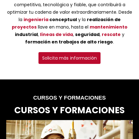
competitiva, tecnológica y fiable, que contribuirá a
optimizar tu cadena de valor extraordinariamente. Desde
la
ingeniería
conceptual
y la
realización de
proyectos
llave en mano, hasta el
mantenimiento
industrial
,
líneas de vida
,
seguridad
,
rescate
y
formación en trabajos de alto riesgo
.
Solicita más información
CURSOS Y FORMACIONES
CURSOS Y FORMACIONES