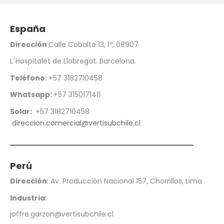
España
Dirección
Calle Cobalto 13, 1º, 08907
L´Hospitalet de Llobregat. Barcelona.
Teléfono:
+57 3182710458
Whatsapp:
+57
3150171411
Solar:
+57
3182710458
direccion.comercial@vertisubchile.cl
Perú
Dirección
: Av. Producción Nacional 157, Chorrillos, Lima
Industria:
joffre.garzon@vertisubchile.cl