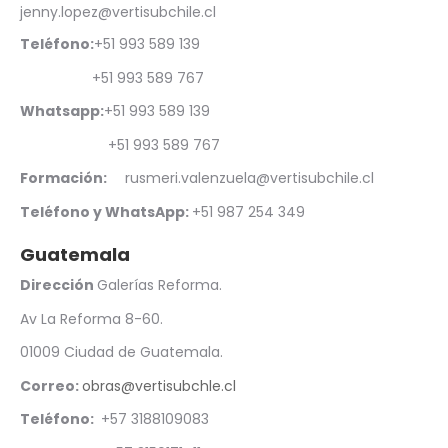
jenny.lopez@vertisubchile.cl
Teléfono:
+51 993 589 139
+51 993 589 767
Whatsapp:
+51
993 589 139
+51 993 589 767
Formación:
rusmeri.valenzuela@vertisubchile.cl
Teléfono y WhatsApp:
+51 987 254 349
Guatemala
Dirección
Galerías Reforma.
Av La Reforma 8-60.
01009 Ciudad de Guatemala.
Correo:
obras@vertisubchle.cl
Teléfono:
+57 3188109083